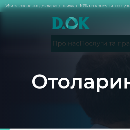
При заключенні декларації знижка -10% на консультації вузьк
Про нас
Послуги та пр
Отоларин