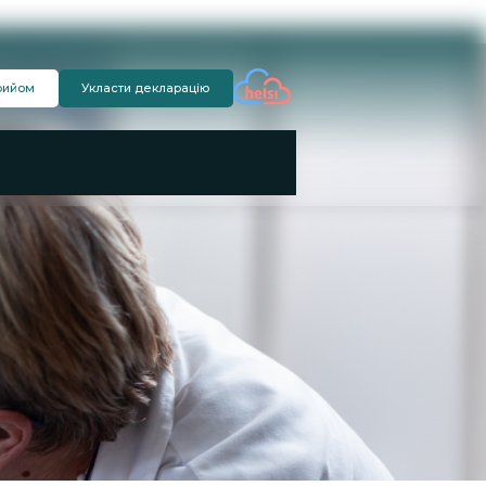
рийом
Укласти декларацію