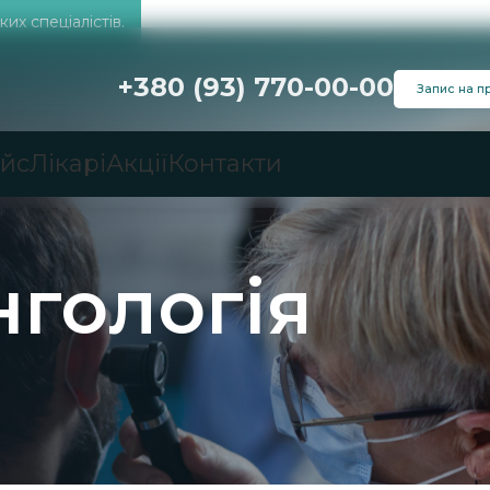
их спеціалістів.
+380 (93) 770-00-00
Запис на п
айс
Лікарі
Акції
Контакти
гологія