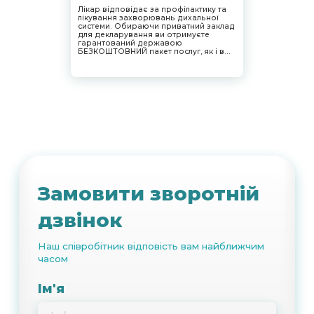
Лікар відповідає за профілактику та
лікування захворювань дихальної
системи. Обираючи приватний заклад
для декларування ви отримуєте
гарантований державою
БЕЗКОШТОВНИЙ пакет послуг, як і в
будь-якому державному закладі
охорони здоров’я, з усіма привілеями
приватної медицини.
Замовити зворотній
дзвінок
Наш співробітник відповість вам найближчим
часом
Ім'я