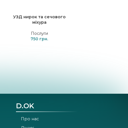
УЗД нирок та сечового
УЗД органів черевн
міхура
порожнини
Послуги
Послуги
750
800
D.OK
Про нас
Лікарі