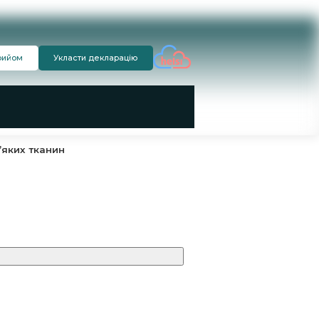
рийом
Укласти декларацію
’яких тканин