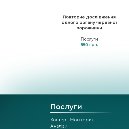
Повторне дослідження
одного органу черевної
порожнини
Послуги
550
Послуги
Холтер - Моніторинг
Аналізи