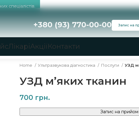
их спеціалістів.
+380 (93) 770-00-00
Запис на п
айс
Лікарі
Акції
Контакти
Home
Ультразвукова діагностика
Послуги
УЗД м
УЗД м’яких тканин
700
Запис на прийом