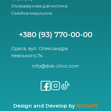
Ультразвукова діагностика
Сімейна медицина
+380 (93) 770-00-00
Одеса, вул. Олександра
Невського,74
info@dok-clinic.com
Design and Develop by
RGSsoft
Укласти декларацію
Запис на прийом