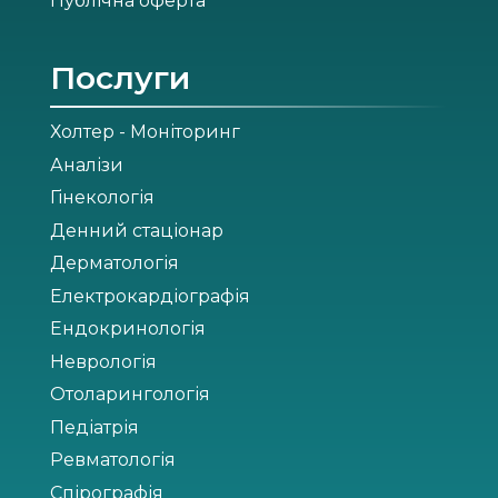
Публічна оферта
Послуги
Холтер - Моніторинг
Аналізи
Гінекологія
Денний стаціонар
Дерматологія
Електрокардіографія
Ендокринологія
Неврологія
Отоларингологія
Педіатрія
Ревматологія
Спірографія