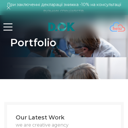
При заключенні декларації знижка -10% на консультації
вузьких спеціалістів.
Portfolio
Our Latest Work
we are creative agency