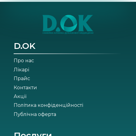
Netus eu mollis hac dignis
Furniture
D.OK
Про нас
Лікарі
Прайс
Контакти
Акції
Політика конфіденційності
Публічна оферта
Послуги