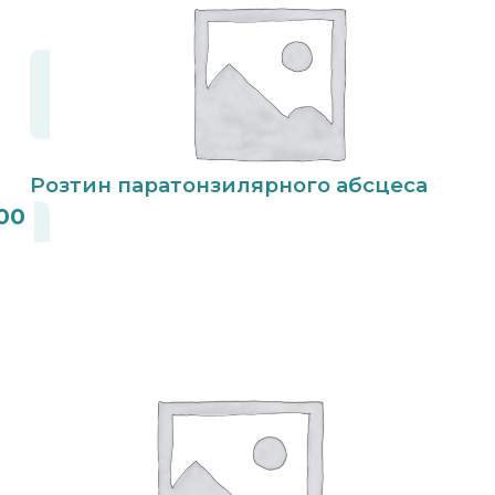
Розтин паратонзилярного абсцеса
00