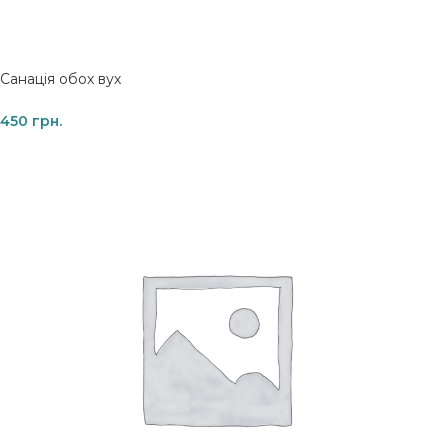
Санація обох вух
450