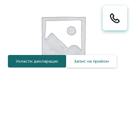
Укласти декларацію
Запис на прийом
Промивання носової порожнини
400
Наші Лікарі