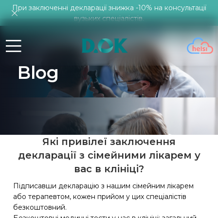
При заключенні декларації знижка -10% на консультації
вузьких спеціалістів.
Blog
Які привілеї заключення
декларації з сімейними лікарем у
вас в клініці?
Підписавши декларацію з нашим сімейним лікарем
або терапевтом, кожен прийом у цих спеціалістів
безкоштовний.