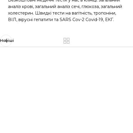
Безкоштовні медичні тести у нас в клініці: загальний
аналіз крові, загальний аналіз сечі, глюкоза, загальний
холестерин. Швидкі тести на вагітність, тропоніни,
ВІЛ, вірусні гепатити та SARS Cov-2 Covid-19, ЕКГ.
Новіші